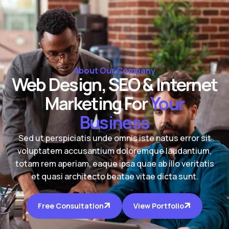
About Our Company
Web Design, SEO & Internet
Marketing For
Your
Business
Sed ut perspiciatis unde omnis iste natus error sit
voluptatem accusantium doloremque laudantium,
totam rem aperiam, eaque ipsa quae ab illo veritatis
et quasi architecto beatae vitae dicta sunt.
Free Consultation
View Portfolio