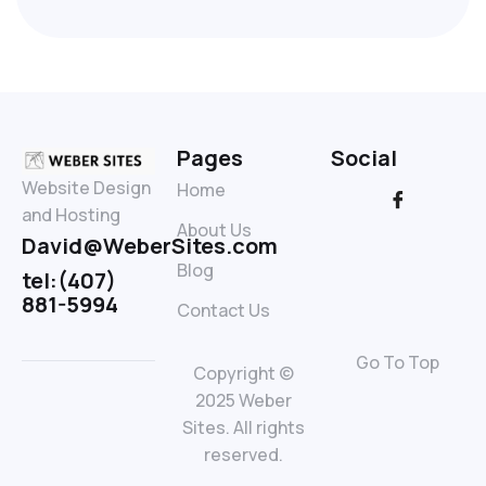
Pages
Social
Website Design
Home
and Hosting
About Us
David@WeberSites.com
Blog
tel:(407)
881-5994
Contact Us
Go To Top
Copyright ©
2025 Weber
Sites. All rights
reserved.